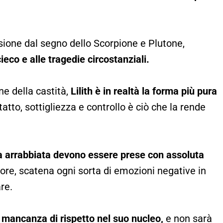
ssione dal segno dello
Scorpione
e Plutone,
ieco e alle tragedie circostanziali.
e della castità,
Lilith è in realtà la forma più pura
tto, sottigliezza e controllo è ciò che la rende
na arrabbiata devono essere prese con assoluta
lore, scatena ogni sorta di emozioni negative in
are.
e mancanza di rispetto nel suo nucleo,
e non sarà