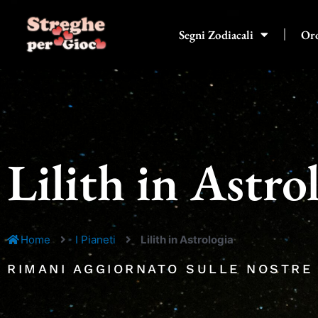
Vai
al
Segni Zodiacali
Or
contenuto
Lilith in Astro
Home
I Pianeti
Lilith in Astrologia
RIMANI AGGIORNATO SULLE NOSTRE