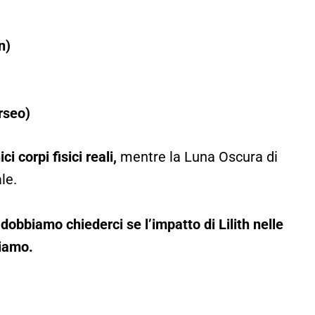
n)
erseo)
ci corpi fisici reali,
mentre la Luna Oscura di
le.
 dobbiamo chiederci se l’impatto di Lilith nelle
siamo.