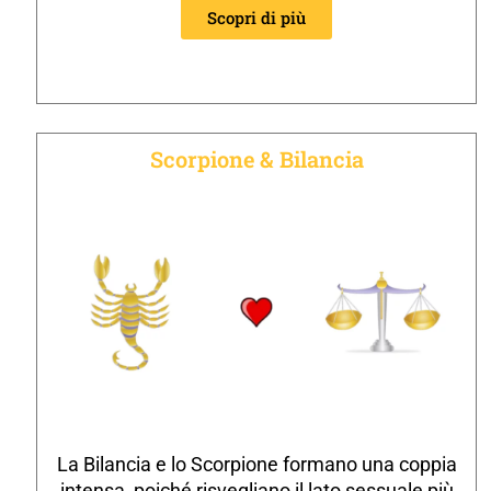
Scopri di più
Scorpione & Bilancia
La Bilancia e lo Scorpione formano una coppia
intensa, poiché risvegliano il lato sessuale più