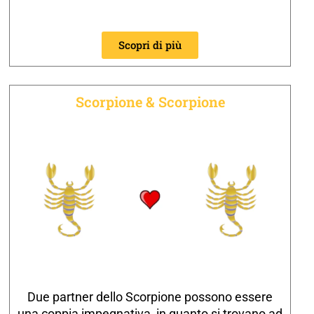
Scopri di più
Scorpione & Scorpione
Due partner dello Scorpione possono essere
una coppia impegnativa, in quanto si trovano ad