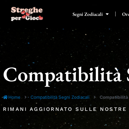
Vai
al
Segni Zodiacali
Or
contenuto
Compatibilità
Home
Compatibilità Segni Zodiacali
Compatibilità
RIMANI AGGIORNATO SULLE NOSTRE