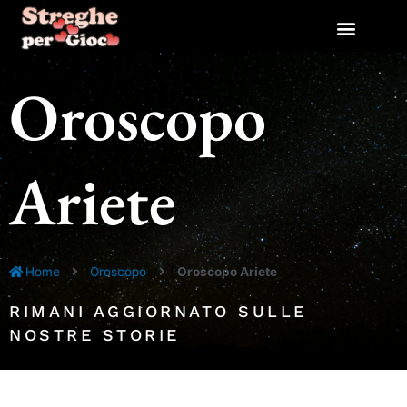
Vai
al
contenuto
Oroscopo
Ariete
Home
Oroscopo
Oroscopo Ariete
RIMANI AGGIORNATO SULLE
NOSTRE STORIE