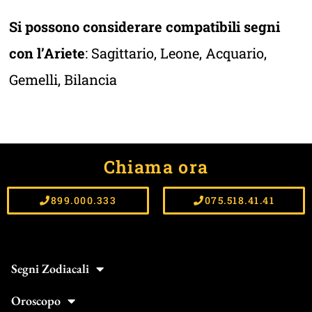
Si possono considerare compatibili segni
con l’Ariete
:
Sagittario
,
Leone
,
Acquario
,
Gemelli
,
Bilancia
Chiama ora
899.000.333
075.518.41.41
Segni Zodiacali
Oroscopo