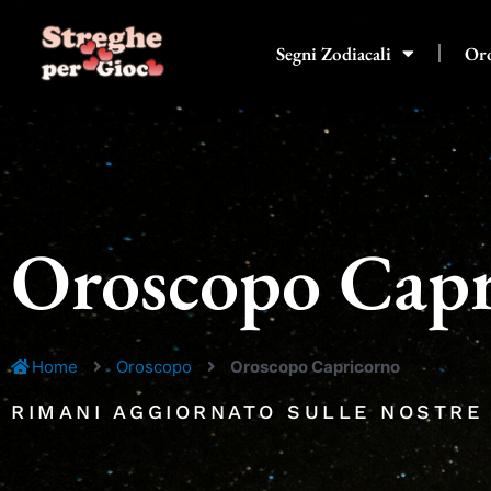
Vai
al
Segni Zodiacali
Or
contenuto
Oroscopo Capr
Home
Oroscopo
Oroscopo Capricorno
RIMANI AGGIORNATO SULLE NOSTRE