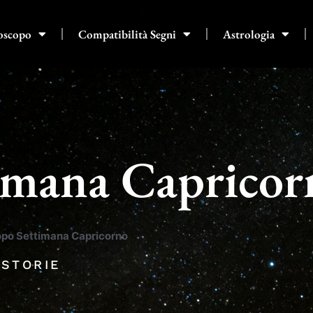
oscopo
Compatibilità Segni
Astrologia
imana Capricor
po Settimana Capricorno
 STORIE