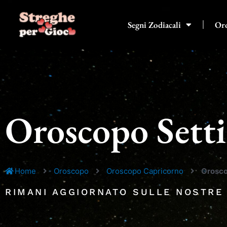
Vai
al
Segni Zodiacali
Or
contenuto
Oroscopo Sett
Home
Oroscopo
Oroscopo Capricorno
Orosco
RIMANI AGGIORNATO SULLE NOSTRE