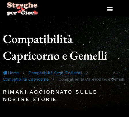
Vai
al
contenuto
Compatibilità
Capricorno e Gemelli
Home
Compatibilità Segni Zodiacali
Compatibilità Capricorno
Compatibilità Capricorno e Gemelli
RIMANI AGGIORNATO SULLE
NOSTRE STORIE