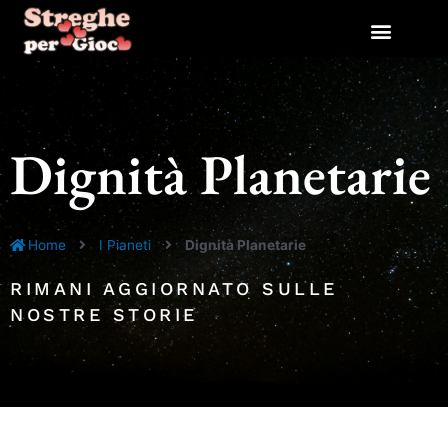
Vai
al
contenuto
Dignità Planetarie
Home
I Pianeti
Dignità Planetarie
RIMANI AGGIORNATO SULLE
NOSTRE STORIE