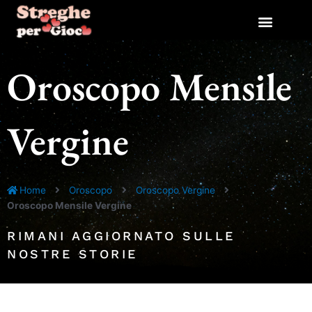
Vai
al
contenuto
Oroscopo Mensile
Vergine
Home
Oroscopo
Oroscopo Vergine
Oroscopo Mensile Vergine
RIMANI AGGIORNATO SULLE
NOSTRE STORIE