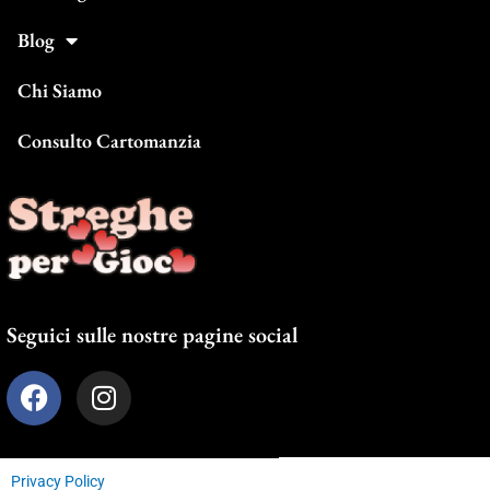
Blog
Chi Siamo
Consulto Cartomanzia
Seguici sulle nostre pagine social
F
I
a
n
c
s
e
t
Privacy Policy