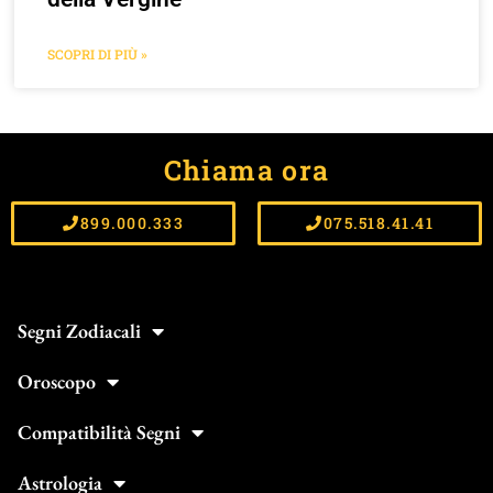
SCOPRI DI PIÙ »
Chiama ora
899.000.333
075.518.41.41
Segni Zodiacali
Oroscopo
Compatibilità Segni
Astrologia