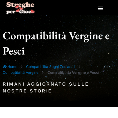
Vai
al
contenuto
Compatibilità Vergine e
Pesci
Home
Compatibilità Segni Zodiacali
Compatibilità Vergine
Compatibilità Vergine e Pesci
RIMANI AGGIORNATO SULLE
NOSTRE STORIE