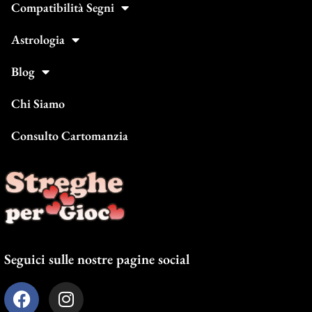
Compatibilità Segni
Astrologia
Blog
Chi Siamo
Consulto Cartomanzia
Seguici sulle nostre pagine social
F
I
a
n