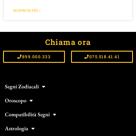
SCOPRI DI PIÙ »
Chiama ora
899.000.333
075.518.41.41
Segni Zodiacali
Oroscopo
Compatibilità Segni
Astrologia