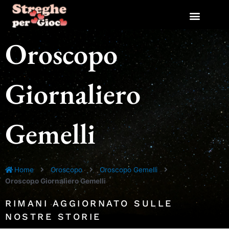
Vai
al
contenuto
Oroscopo
Giornaliero
Gemelli
Home
Oroscopo
Oroscopo Gemelli
Oroscopo Giornaliero Gemelli
RIMANI AGGIORNATO SULLE
NOSTRE STORIE