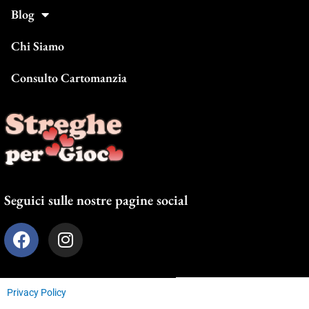
Blog
Chi Siamo
Consulto Cartomanzia
Seguici sulle nostre pagine social
F
I
a
n
c
s
e
t
Privacy Policy
b
a