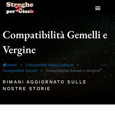
Vai
al
contenuto
Compatibilità Gemelli e
Vergine
Home
Compatibilità Segni Zodiacali
Compatibilità Gemelli
Compatibilità Gemelli e Vergine
RIMANI AGGIORNATO SULLE
NOSTRE STORIE