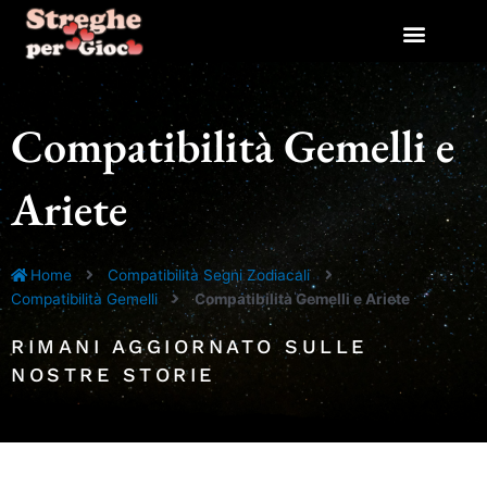
Vai
al
contenuto
Compatibilità Gemelli e
Ariete
Home
Compatibilità Segni Zodiacali
Compatibilità Gemelli
Compatibilità Gemelli e Ariete
RIMANI AGGIORNATO SULLE
NOSTRE STORIE