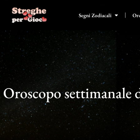
Vai
al
Segni Zodiacali
Or
contenuto
Oroscopo settimanale d