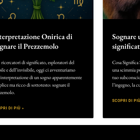
terpretazione Onirica di
Sognare 
gnare il Prezzemolo
significa
 ricercatori di significato, esploratori del
Cosa Significa
bile e dell’invisibile, oggi ci avventuriamo
una scimmia può
’interpretazione di un sogno apparentemente
tuo subconscio,
lice ma ricco di sottotesto: sognare il
l’ingegno, la cu
zzemolo.
SCOPRI DI PIÙ
PRI DI PIÙ »