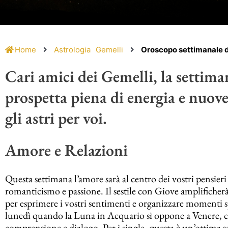
Home
Astrologia
Gemelli
Oroscopo settimanale de
Cari amici dei Gemelli, la settiman
prospetta piena di energia e nuov
gli astri per voi.
Amore e Relazioni
Questa settimana l’amore sarà al centro dei vostri pensier
romanticismo e passione. Il sestile con Giove amplificher
per esprimere i vostri sentimenti e organizzare momenti spe
lunedì quando la Luna in Acquario si oppone a Venere, cre
comprensione e dialogo. Per i single, questa è un’ottima 