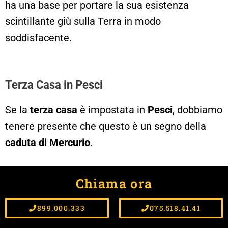
ha una base per portare la sua esistenza
scintillante giù sulla Terra in modo
soddisfacente.
Terza Casa in Pesci
Se la
terza casa
è impostata in
Pesci
, dobbiamo
tenere presente che questo è un segno della
caduta di Mercurio
.
Il più grande
conflitto tra emozione e ragione
è
Chiama ora
visto qui, e può essere
confuso, strano
e
profondamente impegnativo per la capacità di
899.000.333
075.518.41.41
uno di
parlare, scrivere
o anche
pensare