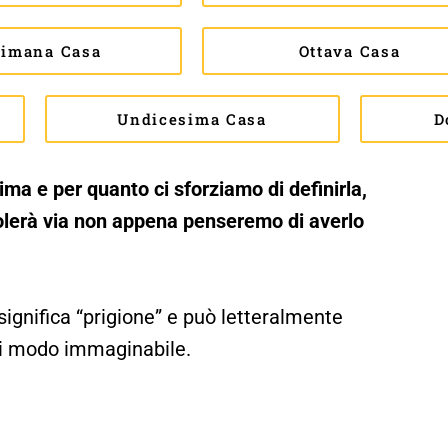
timana Casa
Ottava Casa
Undicesima Casa
D
ma e per quanto ci sforziamo di definirla,
volerà via non appena penseremo di averlo
 significa “prigione” e può letteralmente
asi modo immaginabile.