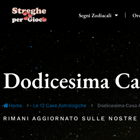
Vai
al
Segni Zodiacali
Or
contenuto
Dodicesima Cas
Home
Le 12 Case Astrologiche
Dodicesima Casa A
RIMANI AGGIORNATO SULLE NOSTRE