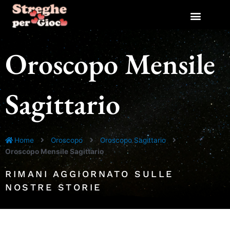
Vai
al
contenuto
Oroscopo Mensile
Sagittario
Home
Oroscopo
Oroscopo Sagittario
Oroscopo Mensile Sagittario
RIMANI AGGIORNATO SULLE
NOSTRE STORIE