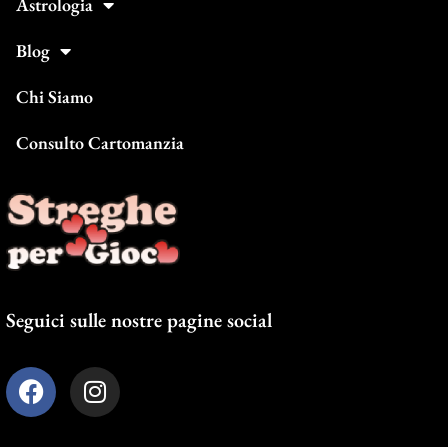
Astrologia
Blog
Chi Siamo
Consulto Cartomanzia
Seguici sulle nostre pagine social
F
I
a
n
c
s