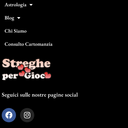
Astrologia
Blog
Chi Siamo
Consulto Cartomanzia
Seguici sulle nostre pagine social
F
I
a
n
c
s