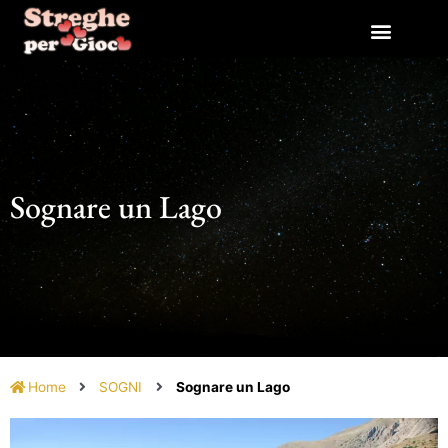
Vai
al
contenuto
Sognare un Lago
Home
SOGNI
Sognare un Lago