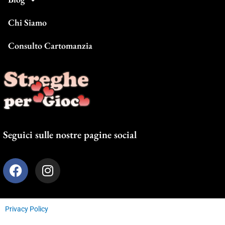
Chi Siamo
Consulto Cartomanzia
Seguici sulle nostre pagine social
F
I
a
n
c
s
e
t
Privacy Policy
b
a