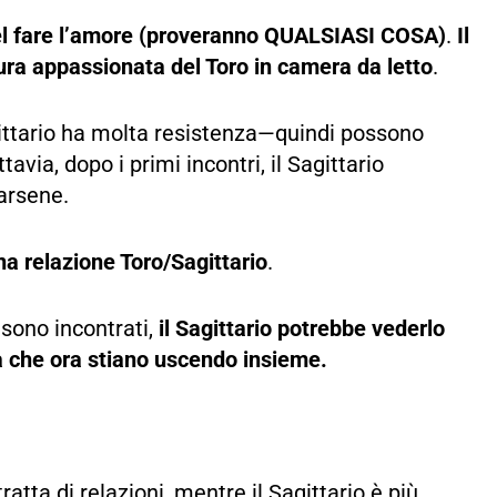
io nel fare l’amore (proveranno QUALSIASI COSA)
.
Il
tura appassionata del Toro in camera da letto
.
gittario ha molta resistenza—quindi possono
avia, dopo i primi incontri, il Sagittario
arsene.
na relazione Toro/Sagittario
.
 sono incontrati,
il Sagittario potrebbe vederlo
a che ora stiano uscendo insieme.
tta di relazioni, mentre il Sagittario è più