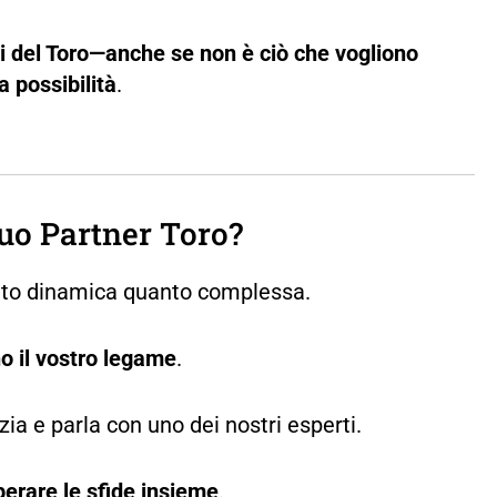
gli del Toro—anche se non è ciò che vogliono
 possibilità
.
uo Partner Toro?
tanto dinamica quanto complessa.
no il vostro legame
.
ia e parla con uno dei nostri esperti.
erare le sfide insieme
.