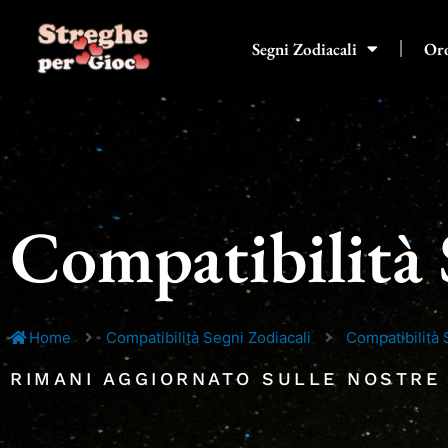
Vai
al
Segni Zodiacali
Or
contenuto
Compatibilità 
Home
Compatibilità Segni Zodiacali
Compatibilità 
RIMANI AGGIORNATO SULLE NOSTRE