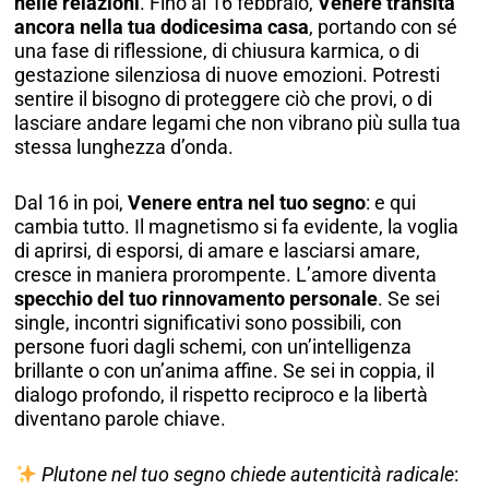
nelle relazioni
. Fino al 16 febbraio,
Venere transita
ancora nella tua dodicesima casa
, portando con sé
una fase di riflessione, di chiusura karmica, o di
gestazione silenziosa di nuove emozioni. Potresti
sentire il bisogno di proteggere ciò che provi, o di
lasciare andare legami che non vibrano più sulla tua
stessa lunghezza d’onda.
Dal 16 in poi,
Venere entra nel tuo segno
: e qui
cambia tutto. Il magnetismo si fa evidente, la voglia
di aprirsi, di esporsi, di amare e lasciarsi amare,
cresce in maniera prorompente. L’amore diventa
specchio del tuo rinnovamento personale
. Se sei
single, incontri significativi sono possibili, con
persone fuori dagli schemi, con un’intelligenza
brillante o con un’anima affine. Se sei in coppia, il
dialogo profondo, il rispetto reciproco e la libertà
diventano parole chiave.
Plutone nel tuo segno chiede autenticità radicale
: