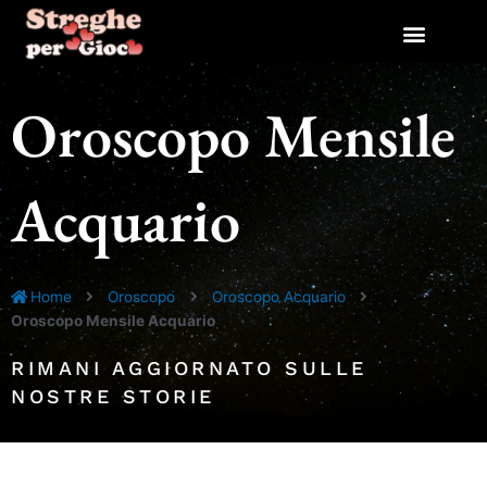
Vai
al
contenuto
Oroscopo Mensile
Acquario
Home
Oroscopo
Oroscopo Acquario
Oroscopo Mensile Acquario
RIMANI AGGIORNATO SULLE
NOSTRE STORIE