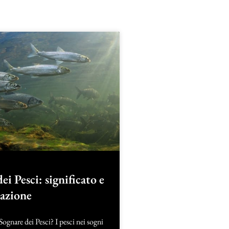
ei Pesci: significato e
tazione
Sognare dei Pesci? I pesci nei sogni