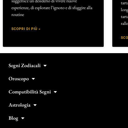
suggerisce un desiderio di vivere nuove
tart
esperienze, di esplorare l’ignoto e di sfuggire alla
long
routine
tart
rall
SCOPRI DI PIÙ »
SCO
Segni Zodiacali
Oroscopo
Compatibilità Segni
Astrologia
Blog