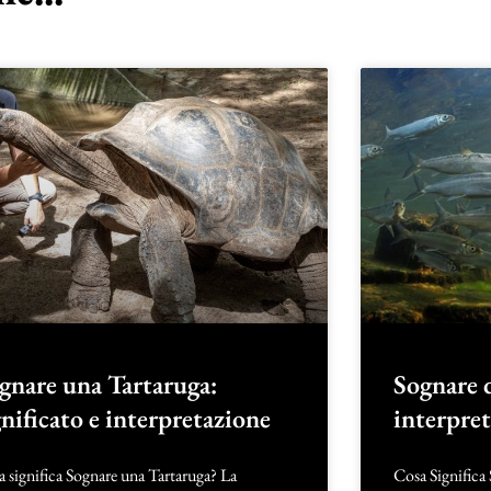
gnare una Tartaruga:
Sognare d
gnificato e interpretazione
interpre
 significa Sognare una Tartaruga? La
Cosa Significa 