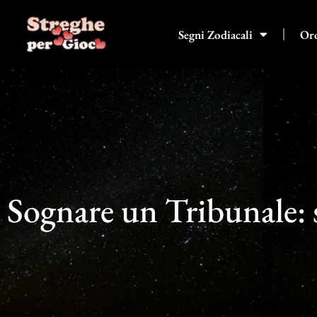
Vai
al
Segni Zodiacali
Or
contenuto
Sognare un Tribunale: s