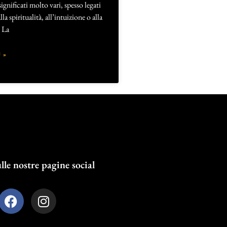
ignificati molto vari, spesso legati
lla spiritualità, all’intuizione o alla
 La
 »
lle nostre pagine social
F
I
a
n
c
s