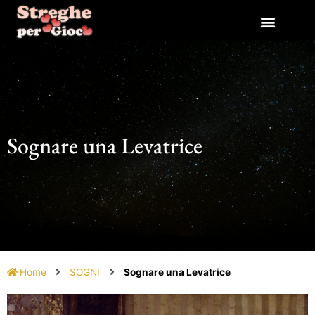
Vai
al
contenuto
Sognare una Levatrice
Home
SOGNI
Sognare una Levatrice