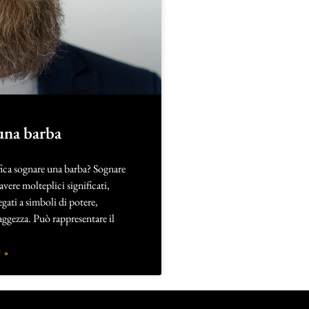
una barba
fica sognare una barba? Sognare
vere molteplici significati,
gati a simboli di potere,
aggezza. Può rappresentare il
 »