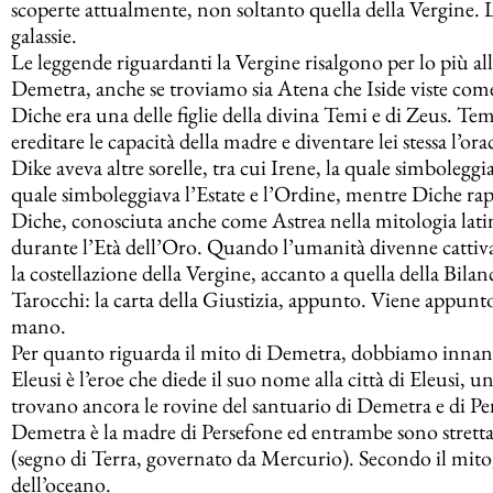
scoperte attualmente, non soltanto quella della Vergine. 
galassie.
Le leggende riguardanti la Vergine risalgono per lo più al
Demetra, anche se troviamo sia Atena che Iside viste come
Diche era una delle figlie della divina Temi e di Zeus. Tem
ereditare le capacità della madre e diventare lei stessa l’ora
Dike aveva altre sorelle, tra cui Irene, la quale simboleggi
quale simboleggiava l’Estate e l’Ordine, mentre Diche rap
Diche, conosciuta anche come Astrea nella mitologia lati
durante l’Età dell’Oro. Quando l’umanità divenne cattiva e 
la costellazione della Vergine, accanto a quella della Bil
Tarocchi: la carta della Giustizia, appunto. Viene appunt
mano.
Per quanto riguarda il mito di Demetra, dobbiamo innanzi
Eleusi è l’eroe che diede il suo nome alla città di Eleusi, u
trovano ancora le rovine del santuario di Demetra e di Pe
Demetra è la madre di Persefone ed entrambe sono stretta
(segno di Terra, governato da Mercurio). Secondo il mito,
dell’oceano.