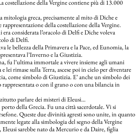
La costellazione della Vergine contiene più di 13.000
la mitologia greca, precisamente al mito di Diche e
 rappresentazione della costellazione della Vergine.
i era considerata l’oracolo di Delfi e Diche voleva
colo di Delfi.
ava le bellezza della Primavera e la Pace, ed Eunomia, la
presentava l’Inverno e la Giustizia.
na, fu l’ultima immortale a vivere insieme agli umani
lei rimase sulla Terra, ascese poi in cielo per diventare
ancia, come simbolo di Giustizia. E’ anche un simbolo dei
o rappresentata o con il grano o con una bilancia in
tutto parlare dei misteri di Eleusi…
n porto della Grecia. Fu una città sacerdotale. Vi si
rsefone. Queste due divinità agresti sono unite, in quanto
mente legate alla simbologia del segno della Vergine
 Eleusi sarebbe nato da Mercurio e da Daire, figlia