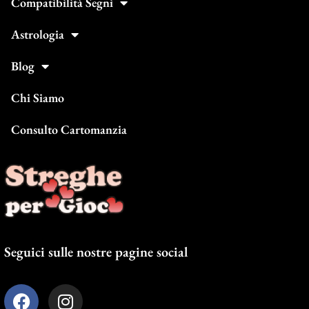
Compatibilità Segni
Astrologia
Blog
Chi Siamo
Consulto Cartomanzia
Seguici sulle nostre pagine social
F
I