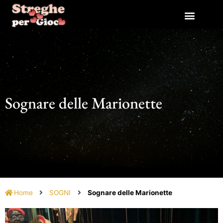
Vai
al
contenuto
Sognare delle Marionette
Home
SOGNI
Sognare delle Marionette