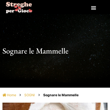
Vai
al
contenuto
Sognare le Mammelle
Home
SOGNI
Sognare le Mammelle