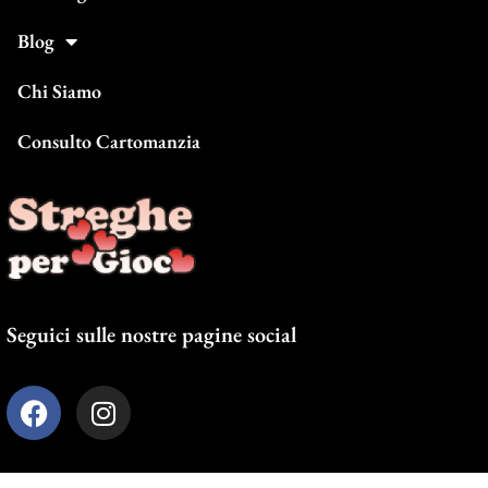
Blog
Chi Siamo
Consulto Cartomanzia
Seguici sulle nostre pagine social
F
I
a
n
c
s
e
t