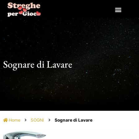
Vai
al
contenuto
Sognare di Lavare
Home
SOGNI
Sognare di Lavare