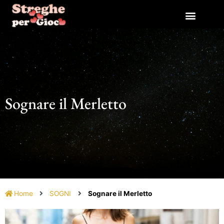
Vai
al
contenuto
Sognare il Merletto
Home
SOGNI
Sognare il Merletto