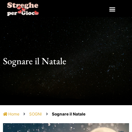
Vai
al
contenuto
Sognare il Natale
Home
SOGNI
Sognare il Natale