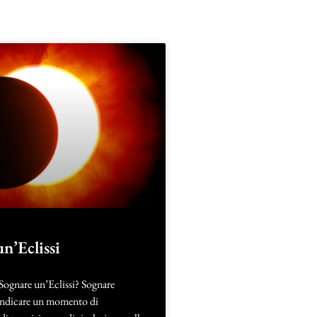
n’Eclissi
 Sognare un’Eclissi? Sognare
 indicare un momento di