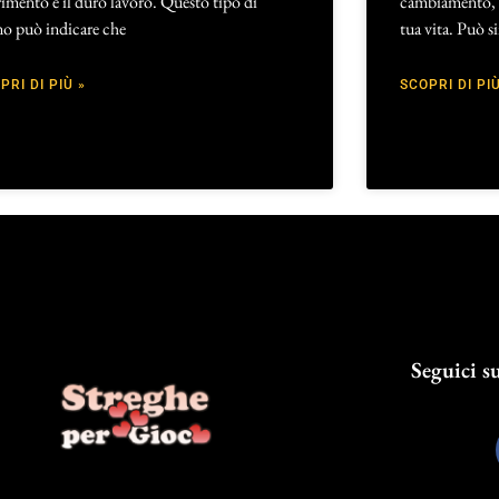
imento e il duro lavoro. Questo tipo di
cambiamento, di
no può indicare che
tua vita. Può si
PRI DI PIÙ »
SCOPRI DI PIÙ
Seguici su