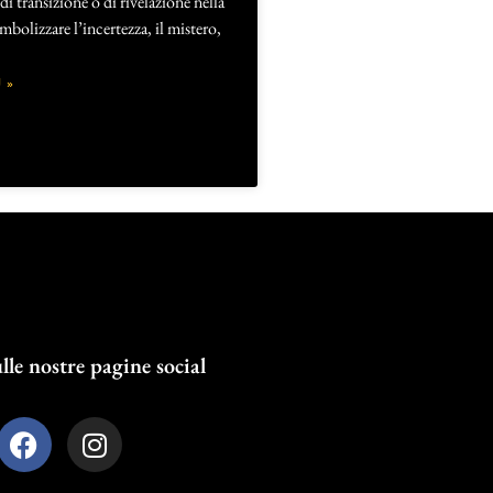
 transizione o di rivelazione nella
mbolizzare l’incertezza, il mistero,
 »
lle nostre pagine social
F
I
a
n
c
s