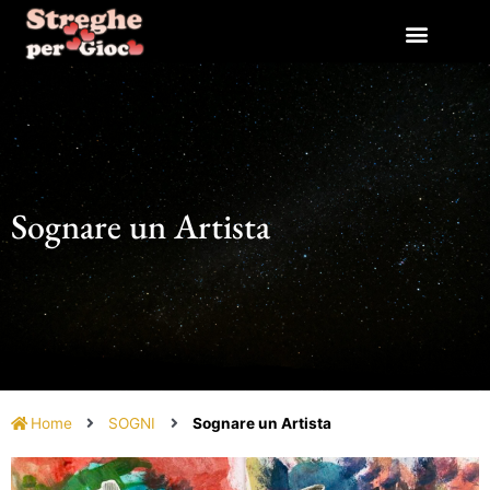
Vai
al
contenuto
Sognare un Artista
Home
SOGNI
Sognare un Artista