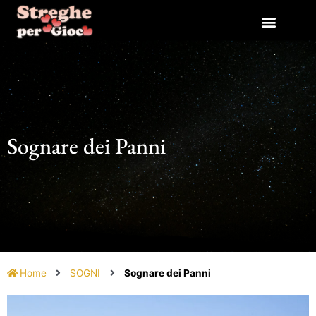
Vai
al
contenuto
Sognare dei Panni
Home
SOGNI
Sognare dei Panni