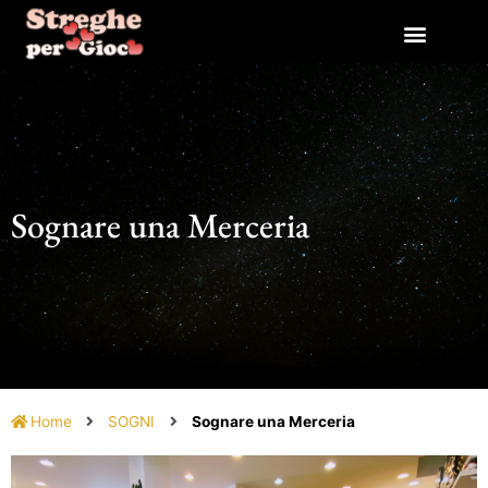
Vai
al
contenuto
Sognare una Merceria
Home
SOGNI
Sognare una Merceria