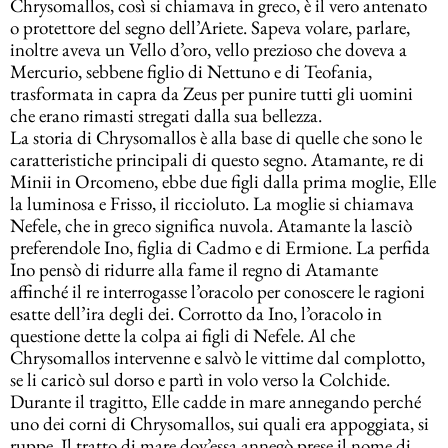
Chrysomallos, così si chiamava in greco, è il vero antenato
o protettore del segno dell’Ariete. Sapeva volare, parlare,
inoltre aveva un Vello d’oro, vello prezioso che doveva a
Mercurio, sebbene figlio di Nettuno e di Teofania,
trasformata in capra da Zeus per punire tutti gli uomini
che erano rimasti stregati dalla sua bellezza.
La storia di Chrysomallos è alla base di quelle che sono le
caratteristiche principali di questo segno. Atamante, re di
Minii in Orcomeno, ebbe due figli dalla prima moglie, Elle
la luminosa e Frisso, il riccioluto. La moglie si chiamava
Nefele, che in greco significa nuvola. Atamante la lasciò
preferendole Ino, figlia di Cadmo e di Ermione. La perfida
Ino pensò di ridurre alla fame il regno di Atamante
affinché il re interrogasse l’oracolo per conoscere le ragioni
esatte dell’ira degli dei. Corrotto da Ino, l’oracolo in
questione dette la colpa ai figli di Nefele. Al che
Chrysomallos intervenne e salvò le vittime dal complotto,
se li caricò sul dorso e partì in volo verso la Colchide.
Durante il tragitto, Elle cadde in mare annegando perché
uno dei corni di Chrysomallos, sui quali era appoggiata, si
ruppe. Il tratto di mare dov’essa annegò prese il nome di