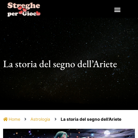
Vai
al
contenuto
La storia del segno dell’Ariete
Home
Astrologia
La storia del segno dell’Ariete