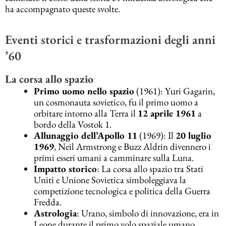
ha accompagnato queste svolte.
Eventi storici e trasformazioni degli anni
’60
La corsa allo spazio
Primo uomo nello spazio
(1961): Yuri Gagarin,
un cosmonauta sovietico, fu il primo uomo a
orbitare intorno alla Terra il
12 aprile 1961
a
bordo della Vostok 1.
Allunaggio dell’Apollo 11
(1969): Il
20 luglio
1969
, Neil Armstrong e Buzz Aldrin divennero i
primi esseri umani a camminare sulla Luna.
Impatto storico
: La corsa allo spazio tra Stati
Uniti e Unione Sovietica simboleggiava la
competizione tecnologica e politica della Guerra
Fredda.
Astrologia
: Urano, simbolo di innovazione, era in
Leone durante il primo volo spaziale umano,