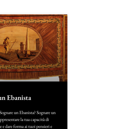
un Ebanista
 Sognare un Ebanista? Sognare un
ppresentare la tua capacità di
e e dare forma ai tuoi pensieri e