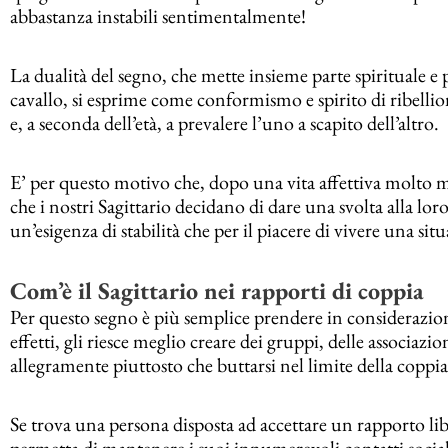
abbastanza instabili sentimentalmente!
La dualità del segno, che mette insieme parte spirituale e
cavallo, si esprime come conformismo e spirito di ribelli
e, a seconda dell’età, a prevalere l’uno a scapito dell’altro.
E’ per questo motivo che, dopo una vita affettiva molto mo
che i nostri Sagittario decidano di dare una svolta alla lor
un’esigenza di stabilità che per il piacere di vivere una situ
Com’è il Sagittario nei rapporti di coppia
Per questo segno è più semplice prendere in considerazi
effetti, gli riesce meglio creare dei gruppi, delle associazi
allegramente piuttosto che buttarsi nel limite della coppia
Se trova una persona disposta ad accettare un rapporto libe
permetta di mantenere i suoi innumerevoli contatti sociali