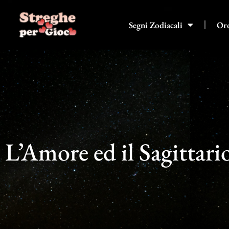
Vai
al
Segni Zodiacali
Or
contenuto
L’Amore ed il Sagittari