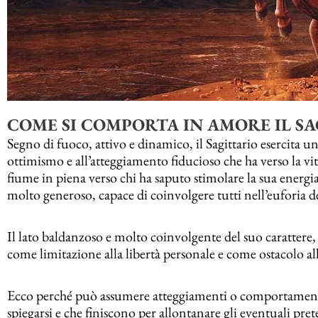
COME SI COMPORTA IN AMORE IL S
Segno di fuoco, attivo e dinamico, il Sagittario esercita un
ottimismo e all’atteggiamento fiducioso che ha verso la vi
fiume in piena verso chi ha saputo stimolare la sua energia
molto generoso, capace di coinvolgere tutti nell’euforia d
Il lato baldanzoso e molto coinvolgente del suo carattere,
come limitazione alla libertà personale e come ostacolo a
Ecco perché può assumere atteggiamenti o comportamenti su
spiegarsi e che finiscono per allontanare gli eventuali pret