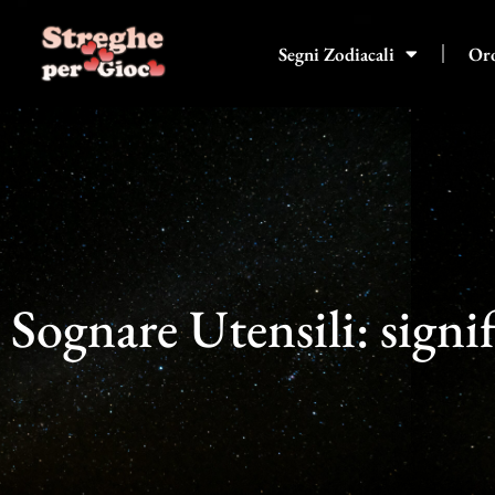
Vai
al
Segni Zodiacali
Or
contenuto
Sognare Utensili: signif