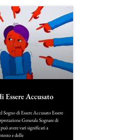
di Essere Accusato
del Sogno di Essere Accusato Essere
rpretazione Generale Sognare di
può avere vari significati a
testo e delle