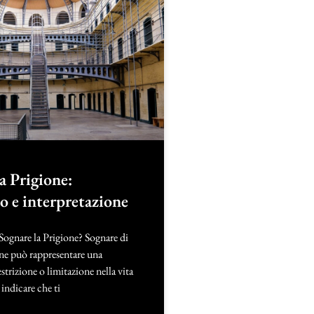
a Prigione:
to e interpretazione
Sognare la Prigione? Sognare di
one può rappresentare una
strizione o limitazione nella vita
 indicare che ti