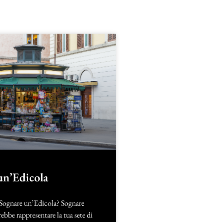
un’Edicola
 Sognare un’Edicola? Sognare
ebbe rappresentare la tua sete di