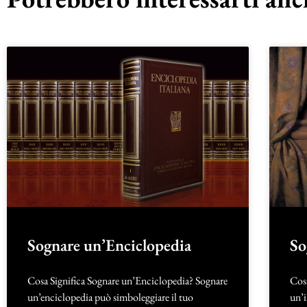
Sognare un’Enciclopedia
So
Cosa Significa Sognare un’Enciclopedia? Sognare
Cosa
un’enciclopedia può simboleggiare il tuo
un’i