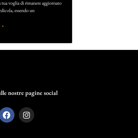
 tua voglia di rimanere aggiornato
’edicola, essendo un
 »
lle nostre pagine social
F
I
a
n
c
s
e
t