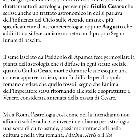
direttamente di astrologia, per esempio
Giulio Cesare
che
scrisse anche un trattato astronomico in cui si parlava
dell’influenza del Cielo sulle vicende umane e più
specificamente di astrometereologia; oppure
Augusto
che
addirittura si fece coniare monete con il proprio Segno
lunare di nascita.
Il seme lasciato da Posidonio di Apamea fece germogliare la
pianta dell’astrologia che si diffuse in ogni strato sociale:
quando Giulio Cesare morì e durante le sue esequie una
cometa apparve in cielo, non fu difficile per il popolo
romano credere che quello fosse il segno che l’anima
dell’imperatore stava ritornando alle stelle e soprattutto a
Venere, considerata antenata della casata di Cesare.
Ma a Roma l’astrologia così come noi la intendiamo non
affondò solide radici; se invece intendiamo per astrologia
una sorta di culto astrale, possiamo rintracciarli nella
cultura e nella vita romana:
Mithra
,
Attis
o il
Sol