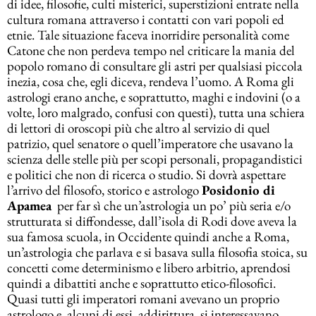
di idee, filosofie, culti misterici, superstizioni entrate nella
cultura romana attraverso i contatti con vari popoli ed
etnie. Tale situazione faceva inorridire personalità come
Catone che non perdeva tempo nel criticare la mania del
popolo romano di consultare gli astri per qualsiasi piccola
inezia, cosa che, egli diceva, rendeva l’uomo. A Roma gli
astrologi erano anche, e soprattutto, maghi e indovini (o a
volte, loro malgrado, confusi con questi), tutta una schiera
di lettori di oroscopi più che altro al servizio di quel
patrizio, quel senatore o quell’imperatore che usavano la
scienza delle stelle più per scopi personali, propagandistici
e politici che non di ricerca o studio. Si dovrà aspettare
l’arrivo del filosofo, storico e astrologo
Posidonio di
Apamea
per far sì che un’astrologia un po’ più seria e/o
strutturata si diffondesse, dall’isola di Rodi dove aveva la
sua famosa scuola, in Occidente quindi anche a Roma,
un’astrologia che parlava e si basava sulla filosofia stoica, su
concetti come determinismo e libero arbitrio, aprendosi
quindi a dibattiti anche e soprattutto etico-filosofici.
Quasi tutti gli imperatori romani avevano un proprio
astrologo e, alcuni di essi, addirittura, si interessavano