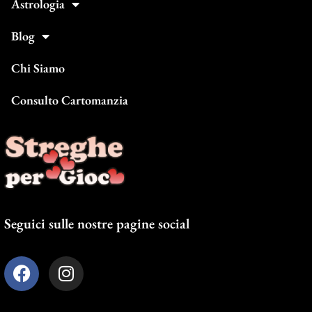
Astrologia
Blog
Chi Siamo
Consulto Cartomanzia
Seguici sulle nostre pagine social
F
I
a
n
c
s