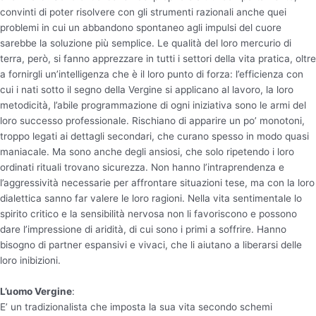
convinti di poter risolvere con gli strumenti razionali anche quei
problemi in cui un abbandono spontaneo agli impulsi del cuore
sarebbe la soluzione più semplice. Le qualità del loro mercurio di
terra, però, si fanno apprezzare in tutti i settori della vita pratica, oltre
a fornirgli un’intelligenza che è il loro punto di forza: l’efficienza con
cui i nati sotto il segno della Vergine si applicano al lavoro, la loro
metodicità, l’abile programmazione di ogni iniziativa sono le armi del
loro successo professionale. Rischiano di apparire un po’ monotoni,
troppo legati ai dettagli secondari, che curano spesso in modo quasi
maniacale. Ma sono anche degli ansiosi, che solo ripetendo i loro
ordinati rituali trovano sicurezza. Non hanno l’intraprendenza e
l’aggressività necessarie per affrontare situazioni tese, ma con la loro
dialettica sanno far valere le loro ragioni. Nella vita sentimentale lo
spirito critico e la sensibilità nervosa non li favoriscono e possono
dare l’impressione di aridità, di cui sono i primi a soffrire. Hanno
bisogno di partner espansivi e vivaci, che li aiutano a liberarsi delle
loro inibizioni.
L’uomo Vergine
:
E’ un tradizionalista che imposta la sua vita secondo schemi