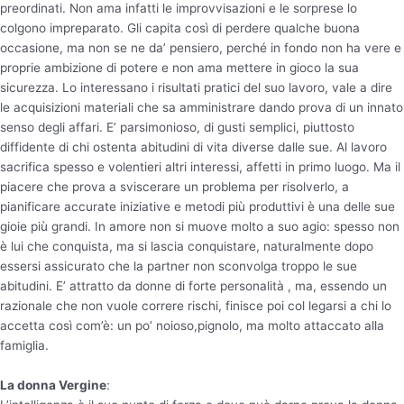
preordinati. Non ama infatti le improvvisazioni e le sorprese lo
colgono impreparato. Gli capita così di perdere qualche buona
occasione, ma non se ne da’ pensiero, perché in fondo non ha vere e
proprie ambizione di potere e non ama mettere in gioco la sua
sicurezza. Lo interessano i risultati pratici del suo lavoro, vale a dire
le acquisizioni materiali che sa amministrare dando prova di un innato
senso degli affari. E’ parsimonioso, di gusti semplici, piuttosto
diffidente di chi ostenta abitudini di vita diverse dalle sue. Al lavoro
sacrifica spesso e volentieri altri interessi, affetti in primo luogo. Ma il
piacere che prova a sviscerare un problema per risolverlo, a
pianificare accurate iniziative e metodi più produttivi è una delle sue
gioie più grandi. In amore non si muove molto a suo agio: spesso non
è lui che conquista, ma si lascia conquistare, naturalmente dopo
essersi assicurato che la partner non sconvolga troppo le sue
abitudini. E’ attratto da donne di forte personalità , ma, essendo un
razionale che non vuole correre rischi, finisce poi col legarsi a chi lo
accetta così com’è: un po’ noioso,pignolo, ma molto attaccato alla
famiglia.
La donna Vergine
: