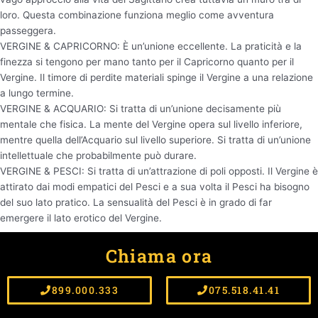
loro. Questa combinazione funziona meglio come avventura
passeggera.
VERGINE & CAPRICORNO: È un’unione eccellente. La praticità e la
finezza si tengono per mano tanto per il Capricorno quanto per il
Vergine. Il timore di perdite materiali spinge il Vergine a una relazione
a lungo termine.
VERGINE & ACQUARIO: Si tratta di un’unione decisamente più
mentale che fisica. La mente del Vergine opera sul livello inferiore,
mentre quella dell’Acquario sul livello superiore. Si tratta di un’unione
intellettuale che probabilmente può durare.
VERGINE & PESCI: Si tratta di un’attrazione di poli opposti. Il Vergine è
attirato dai modi empatici del Pesci e a sua volta il Pesci ha bisogno
del suo lato pratico. La sensualità del Pesci è in grado di far
emergere il lato erotico del Vergine.
Chiama ora
←
Articolo precedente
Articolo successivo
→
899.000.333
075.518.41.41