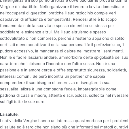
L’intelligenza è il suo punto di forza e dove può darne prova la donna
Vergine è imbattibile. Nell’organizzare il lavoro o la vita domestica e
nell’occuparsi di questioni pratiche il suo raziocinio compie veri
capolavori di efficienza e tempestività. Rendesi utile è lo scopo
fondamentale della sua vita e spesso dimentica se stessa per
soddisfare le esigenze altrui. Ma il suo altruismo e spesso
sottovalutato o non compreso, perché all’esterno appaiono di solito
certi lati meno accattivanti della sua personalità: il perfezionismo, il
pudore eccessivo, la mancanza di calore nel mostrare i sentimenti.
Non le è facile lasciarsi andare, ammorbidire certe spigolosità del suo
carattere che inibiscono l’incontro con l’altro sesso. Non è una
passionale e in amore cerca e offre sopratutto sicurezza, solidarietà,
interessi comuni. Se però incontra un partner che sappia
comprendere il suo bisogno di tenerezza e risvegliare la sua
sessualità, allora è una compagna fedele, impareggiabile come
padrona di casa e madre, attenta e scrupolosa, sollecita nel riversare
sui figli tutte le sue cure.
La salute
:
I nativi della Vergine hanno un interessa quasi morboso per i problemi
di salute ed è raro che non siano più che informati sui metodi curativi