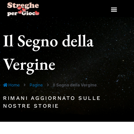
Vai
Navigazione
Navigazione
al
articoli
articoli
contenuto
Il Segno della
Vergine
Home
Pagine
Il Segno della Vergine
RIMANI AGGIORNATO SULLE
NOSTRE STORIE