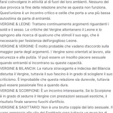
farsi coinvolgere in attività al di fuori dei loro ambienti. Nessuno dei
due provoca la fine della relazione anche se questa non funziona.
Quest’unione è un incontro critico e ostile che porta a una più bassa
autostima da parte di entrambi.
VERGINE & LEONE: Trattano continuamente argomenti riguardanti i
soldi e il sesso. Le critiche del Vergine allontanano il Leone e lo
spingono alla ricerca di qualcuno che stimoli il suo ego, che è
necessario per l’esistenza dell’orgoglioso Leone.
VERGINE & VERGINE: È molto probabile che vadano d’accordo sulla
maggior parte degli argomenti. I Vergine sono orientati al lavoro, alla
sicurezza e alla pulizia. Vi può essere un insolito piacere sessuale
quando entrambi si incontrano su queste capacità.
VERGINE & BILANCIA: La natura stravagante e indecisa del Bilancia
disturba il Vergine, tuttavia il suo fascino è in grado di sciogliere il suo
criticismo. È improbabile che questa relazione sia durevole, tuttavia
può essere passionale fino a quando dura.
VERGINE & SCORPIONE: È un incontro interessante. Se lo Scorpione
è in grado di sedurre il Vergine con prestazioni sessuali esotiche, il
risultato finale saranno fuochi d’artificio.
VERGINE & SAGITTARIO: Non è una brutta coppia dal lato sessuale. Il
vago approccio alla vita del Sagittario crea tuttavia un muro tra di