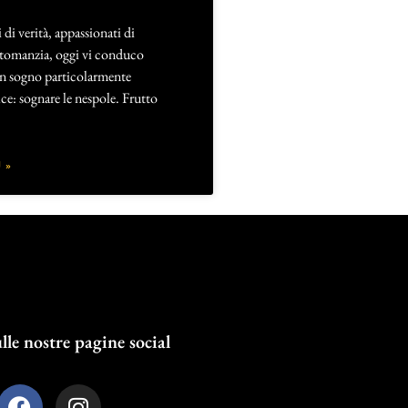
 di verità, appassionati di
artomanzia, oggi vi conduco
 un sogno particolarmente
ce: sognare le nespole. Frutto
 »
lle nostre pagine social
F
I