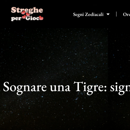
Vai
al
Segni Zodiacali
Or
contenuto
Sognare una Tigre: sign