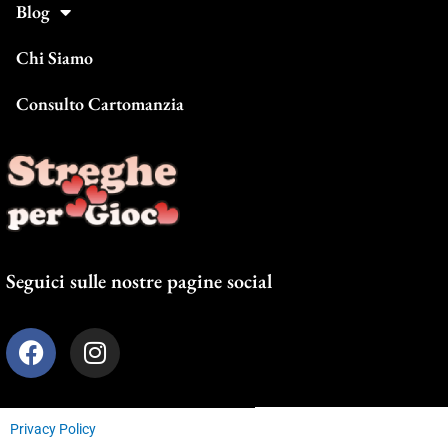
Blog
Chi Siamo
Consulto Cartomanzia
Seguici sulle nostre pagine social
F
I
a
n
c
s
e
t
Privacy Policy
b
a