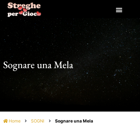
Vai
al
contenuto
Sognare una Mela
Home
SOGNI
Sognare una Mela