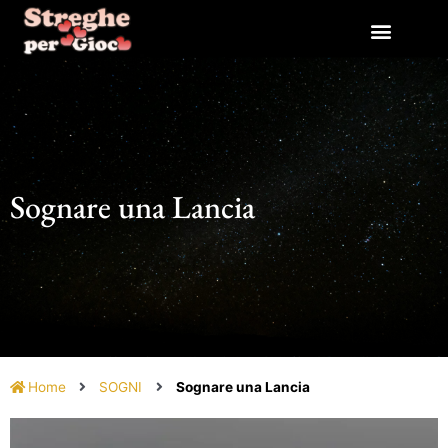
Vai
al
contenuto
Sognare una Lancia
Home
SOGNI
Sognare una Lancia