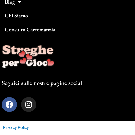
Blog
Chi Siamo
Consulto Cartomanzia
Seguici sulle nostre pagine social
F
I
a
n
c
s
e
t
Privacy Policy
b
a