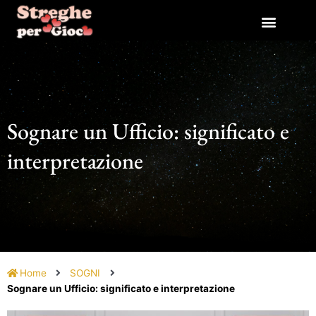
Vai
al
contenuto
Sognare un Ufficio: significato e
interpretazione
Home
SOGNI
Sognare un Ufficio: significato e interpretazione