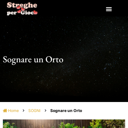
Vai
al
contenuto
Sognare un Orto
Home
SOGNI
Sognare un Orto